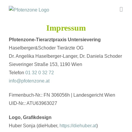
Skip
to
content
Impressum
Pfotenzone-Tierarztpraxis Untersievering
Haselberger&Schoder Tierärzte OG
Dr. Angelika Haselberger-Langer, Dr. Daniela Schoder
Sieveringer Straße 153, 1190 Wien
Telefon
01 32 0 32 72
info@pfotenzone.at
Firmenbuch-Nr.: FN 306056h | Landesgericht Wien
UID-Nr.: ATU63963027
Logo, Grafikdesign
Huber Sonja (dieHuber,
https://diehuber.at
)